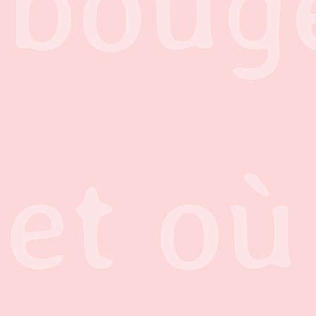
boug
et où