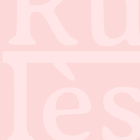
Ru
lè